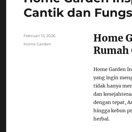
Cantik dan Fungs
Home G
Posted
Februari 15, 2026
on
Categories
Home Garden
Rumah 
Home Garden Ins
yang ingin meng
tidak hanya men
dan kesejahtera
dengan tepat, A
hingga kebun p
herbal.