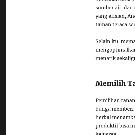
sumber air, dan
yang efisien, A
taman terasa se
Selain itu, mem
mengoptimalkan 
menarik sekali
Memilih Ta
Pemilihan tana
bunga memberi 
herbal menambah
produktif bisa 
keluarga.