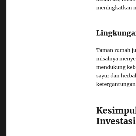
meningkatkan 
Lingkunga
Taman rumah jug
misalnya menyer
mendukung kebe
sayur dan herb
ketergantungan 
Kesimpu
Investas