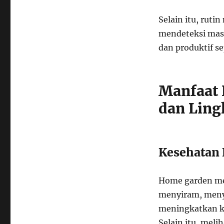
Selain itu, rut
mendeteksi masa
dan produktif s
Manfaat 
dan Lin
Kesehatan 
Home garden mem
menyiram, menyi
meningkatkan ke
Selain itu, meli