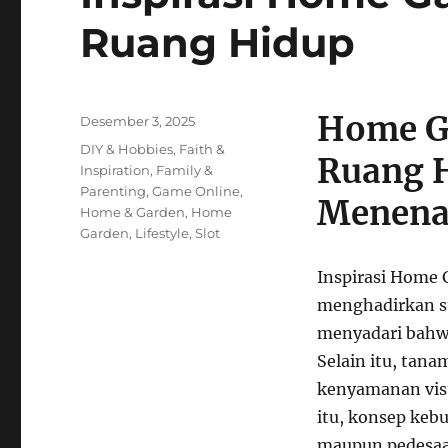
Ruang Hidup
Home G
Posted
Desember 3, 2025
on
Categories
DIY & Hobbies
,
Faith &
Ruang H
Inspiration
,
Family &
Parenting
,
Game Online
,
Menena
Home & Garden
,
Home
Garden
,
Lifestyle
,
Slot
Inspirasi Home 
menghadirkan su
menyadari bahwa
Selain itu, tan
kenyamanan vis
itu, konsep keb
maupun pedesaa