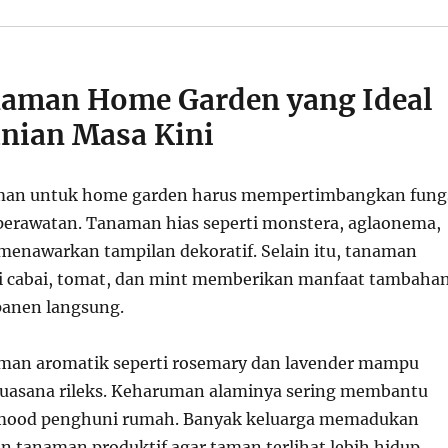
naman Home Garden yang Ideal
nian Masa Kini
man untuk home garden harus mempertimbangkan fung
erawatan. Tanaman hias seperti monstera, aglaonema,
 menawarkan tampilan dekoratif. Selain itu, tanaman
ti cabai, tomat, dan mint memberikan manfaat tambaha
panen langsung.
man aromatik seperti rosemary dan lavender mampu
uasana rileks. Keharuman alaminya sering membantu
ood penghuni rumah. Banyak keluarga memadukan
n tanaman produktif agar taman terlihat lebih hidup.