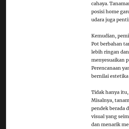
cahaya. Tanama
posisi home gard
udara juga pent
Kemudian, pemi
Pot berbahan tan
lebih ringan da
menyesuaikan pi
Perencanaan ya
bernilai estetika
Tidak hanya itu
Misalnya, tanam
pendek berada d
visual yang sei
dan menarik mes