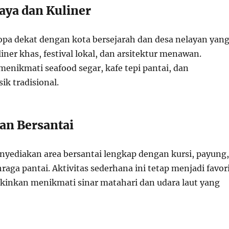
aya dan Kuliner
ropa dekat dengan kota bersejarah dan desa nelayan yan
ner khas, festival lokal, dan arsitektur menawan.
menikmati seafood segar, kafe tepi pantai, dan
ik tradisional.
an Bersantai
nyediakan area bersantai lengkap dengan kursi, payung,
ahraga pantai. Aktivitas sederhana ini tetap menjadi favor
inkan menikmati sinar matahari dan udara laut yang