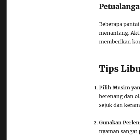
Petualang
Beberapa pantai 
menantang. Aktiv
memberikan kom
Tips Lib
Pilih Musim yan
berenang dan o
sejuk dan kerama
Gunakan Perlen
nyaman sangat p