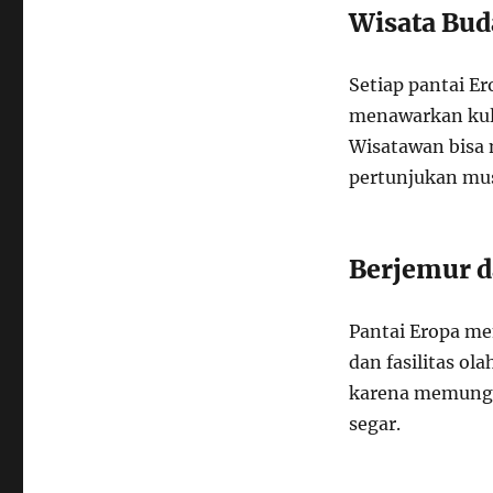
Wisata Bud
Setiap pantai E
menawarkan kuli
Wisatawan bisa 
pertunjukan mus
Berjemur d
Pantai Eropa me
dan fasilitas ol
karena memungk
segar.