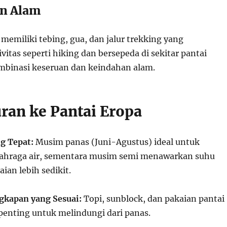
an Alam
memiliki tebing, gua, dan jalur trekking yang
itas seperti hiking dan bersepeda di sekitar pantai
binasi keseruan dan keindahan alam.
uran ke Pantai Eropa
g Tepat:
Musim panas (Juni-Agustus) ideal untuk
lahraga air, sementara musim semi menawarkan suhu
ian lebih sedikit.
gkapan yang Sesuai:
Topi, sunblock, dan pakaian pantai
enting untuk melindungi dari panas.