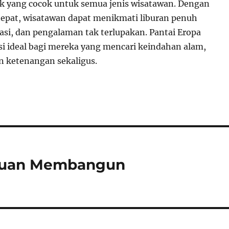
ik yang cocok untuk semua jenis wisatawan. Dengan
tepat, wisatawan dapat menikmati liburan penuh
asi, dan pengalaman tak terlupakan. Pantai Eropa
si ideal bagi mereka yang mencari keindahan alam,
n ketenangan sekaligus.
nduan Membangun