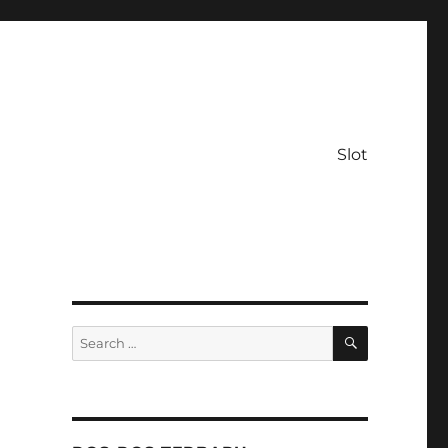
Slot
SEARCH
Search
for: