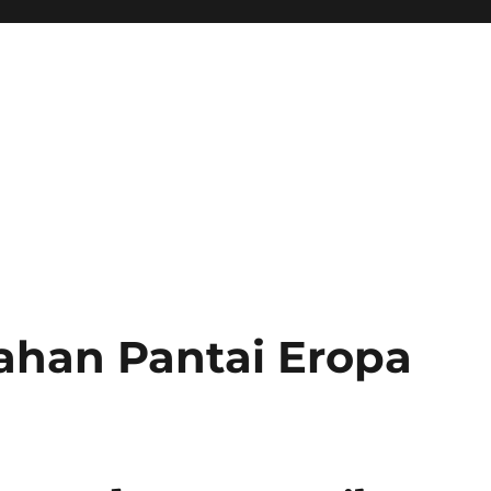
ahan Pantai Eropa