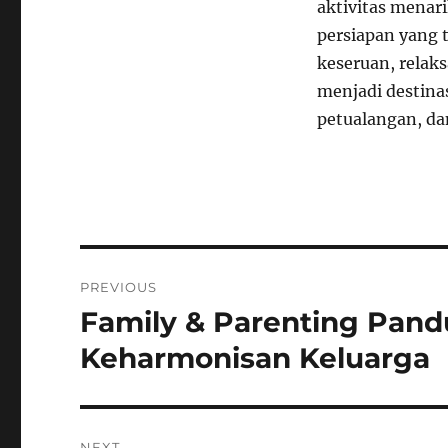
aktivitas menar
persiapan yang 
keseruan, relaks
menjadi destina
petualangan, da
Navigasi
PREVIOUS
pos
Family & Parenting Pa
Previous
post:
Keharmonisan Keluarga
NEXT