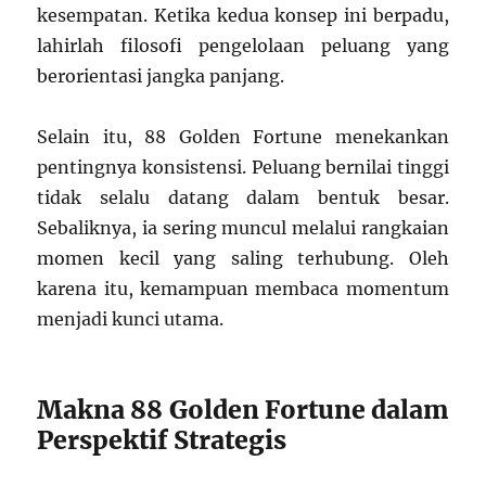
kesempatan. Ketika kedua konsep ini berpadu,
lahirlah filosofi pengelolaan peluang yang
berorientasi jangka panjang.
Selain itu, 88 Golden Fortune menekankan
pentingnya konsistensi. Peluang bernilai tinggi
tidak selalu datang dalam bentuk besar.
Sebaliknya, ia sering muncul melalui rangkaian
momen kecil yang saling terhubung. Oleh
karena itu, kemampuan membaca momentum
menjadi kunci utama.
Makna 88 Golden Fortune dalam
Perspektif Strategis