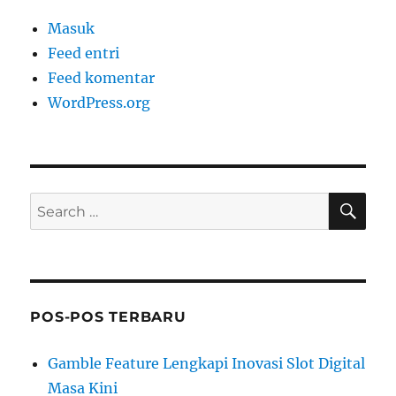
Masuk
Feed entri
Feed komentar
WordPress.org
SE
Search
for:
POS-POS TERBARU
Gamble Feature Lengkapi Inovasi Slot Digital
Masa Kini