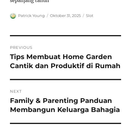
sepanjang tahun
Author
Posted
Categories
Patrick Young
Oktober 31, 2025
Slot
on
Navigasi
PREVIOUS
pos
Tips Membuat Home Garden
Previous
post:
Cantik dan Produktif di Rumah
NEXT
Family & Parenting Panduan
Next
post:
Membangun Keluarga Bahagia